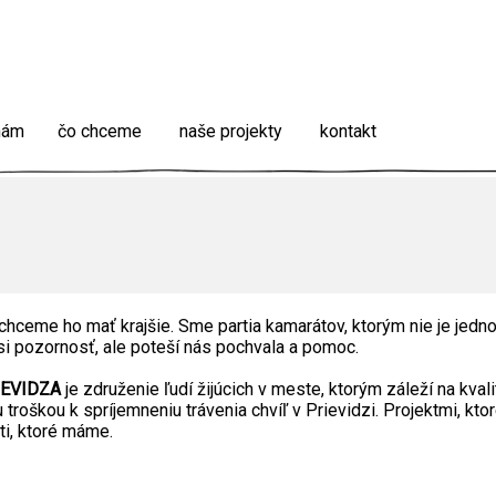
 nám
čo chceme
naše projekty
kontakt
hceme ho mať krajšie. Sme partia kamarátov, ktorým nie je jedno
si pozornosť, ale poteší nás pochvala a pomoc.
IEVIDZA
je združenie ľudí žijúcich v meste, ktorým záleží na kvali
 troškou k spríjemneniu trávenia chvíľ v Prievidzi. Projektmi, kt
i, ktoré máme.