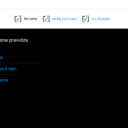
kto sme
pridaj sa k nám
čo chceme
sme prievidza
me
 sa k nám
ceme