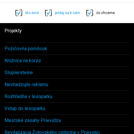
kto sme
pridaj sa k nám
čo chceme
Projekty
Požičovňa pomôcok
Knižnica na korze
Stoplersteine
Nevhadzujte reklamu
Rozhľadňa v lesoparku
Vstup do lesoparku
Mestské zásahy Prievidza
Revitalizácia Židovského cintorína v Prievidzi